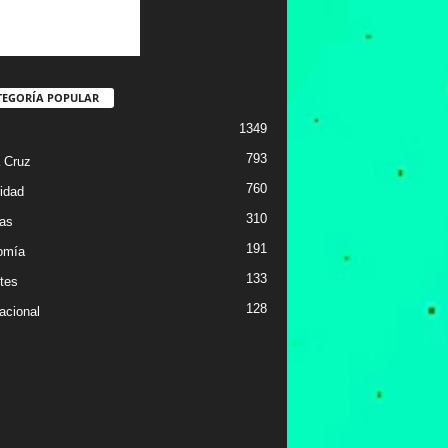
TEGORÍA POPULAR
1349
793
 Cruz
760
idad
310
ias
191
omía
133
tes
128
acional