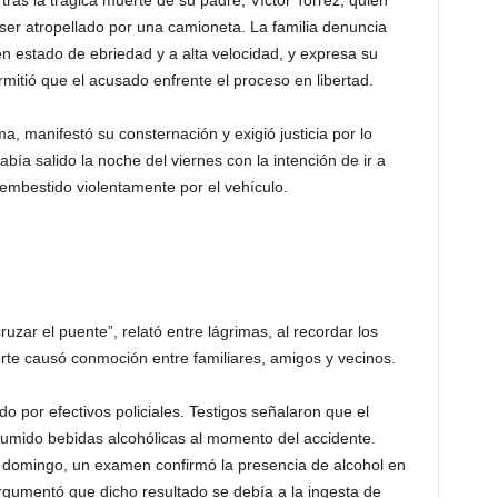
tras la trágica muerte de su padre, Víctor Torrez, quien
 ser atropellado por una camioneta. La familia denuncia
 estado de ebriedad y a alta velocidad, y expresa su
ermitió que el acusado enfrente el proceso en libertad.
ma, manifestó su consternación y exigió justicia por lo
bía salido la noche del viernes con la intención de ir a
embestido violentamente por el vehículo.
uzar el puente”, relató entre lágrimas, al recordar los
te causó conmoción entre familiares, amigos y vecinos.
o por efectivos policiales. Testigos señalaron que el
mido bebidas alcohólicas al momento del accidente.
el domingo, un examen confirmó la presencia de alcohol en
gumentó que dicho resultado se debía a la ingesta de