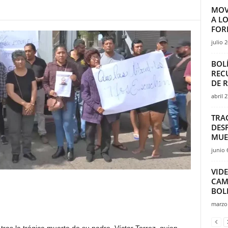
MOV
A L
FOR
julio 
BOL
REC
DE 
abril 
TRA
DES
MUE
junio 
VID
CAM
BOLI
marzo 