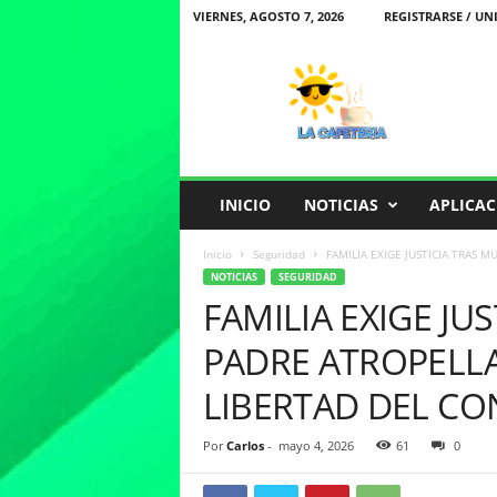
VIERNES, AGOSTO 7, 2026
REGISTRARSE / UN
L
a
C
a
f
e
t
INICIO
NOTICIAS
APLICAC
e
r
Inicio
Seguridad
FAMILIA EXIGE JUSTICIA TRAS 
i
NOTICIAS
SEGURIDAD
a
FAMILIA EXIGE JU
PADRE ATROPELL
LIBERTAD DEL C
Por
Carlos
-
mayo 4, 2026
61
0