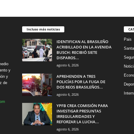
Incluso más noticias
CA
Pais
IDENTIFICAN AL BRASILEÑO
ACRIBILLADO EN LA AVENIDA
Santa
BUSCH: RECIBIÓ SIETE
DISPAROS...
Segur
medio
agosto 6, 2026
Notic
ento y
Econ
APREHENDEN A TRES
ión y
POLICÍAS POR LA FUGA DE
z de
Depor
DOS REOS BRASILEÑOS...
Intern
agosto 6, 2026
com
YPFB CREA COMISIÓN PARA
INVESTIGAR PRESUNTAS
IRREGULARIDADES Y
REFORZAR LA LUCHA...
agosto 6, 2026