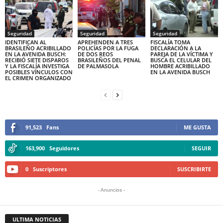
Seguridad
Seguridad
Seguridad
IDENTIFICAN AL
APREHENDEN A TRES
FISCALÍA TOMA
BRASILEÑO ACRIBILLADO
POLICÍAS POR LA FUGA
DECLARACIÓN A LA
EN LA AVENIDA BUSCH:
DE DOS REOS
PAREJA DE LA VÍCTIMA Y
RECIBIÓ SIETE DISPAROS
BRASILEÑOS DEL PENAL
BUSCA EL CELULAR DEL
Y LA FISCALÍA INVESTIGA
DE PALMASOLA
HOMBRE ACRIBILLADO
POSIBLES VÍNCULOS CON
EN LA AVENIDA BUSCH
EL CRIMEN ORGANIZADO
91,523
Fans
ME GUSTA
163,900
Seguidores
SEGUIR
0
Suscriptores
SUSCRIBIRTE
- Anuncios -
ULTIMA NOTICIAS